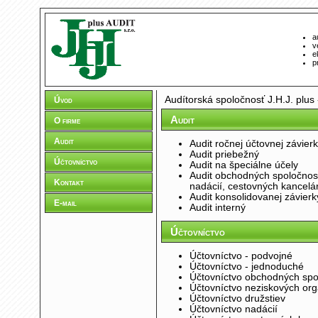
a
v
e
p
Audítorská spoločnosť J.H.J. plus 
Úvod
Audit
O firme
Audit
Audit ročnej účtovnej závierk
Audit priebežný
Účtovníctvo
Audit na špeciálne účely
Audit obchodných spoločností
Kontakt
nadácií, cestovných kancelár
Audit konsolidovanej závierk
E-mail
Audit interný
Účtovníctvo
Účtovníctvo - podvojné
Účtovníctvo - jednoduché
Účtovníctvo obchodných spo
Účtovníctvo neziskových org
Účtovníctvo družstiev
Účtovníctvo nadácií